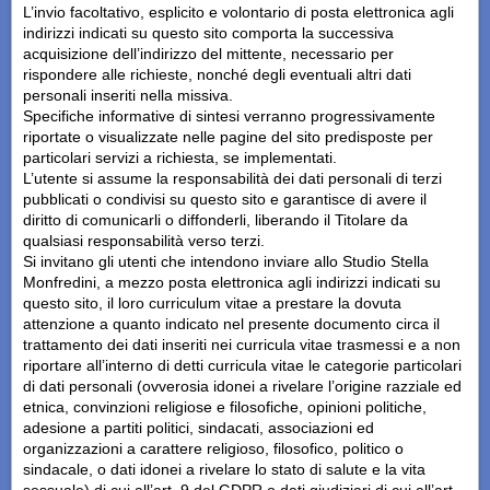
L’invio facoltativo, esplicito e volontario di posta elettronica agli
indirizzi indicati su questo sito comporta la successiva
acquisizione dell’indirizzo del mittente, necessario per
rispondere alle richieste, nonché degli eventuali altri dati
personali inseriti nella missiva.
Specifiche informative di sintesi verranno progressivamente
riportate o visualizzate nelle pagine del sito predisposte per
particolari servizi a richiesta, se implementati.
L’utente si assume la responsabilità dei dati personali di terzi
pubblicati o condivisi su questo sito e garantisce di avere il
diritto di comunicarli o diffonderli, liberando il Titolare da
qualsiasi responsabilità verso terzi.
Si invitano gli utenti che intendono inviare allo Studio Stella
Monfredini, a mezzo posta elettronica agli indirizzi indicati su
questo sito, il loro curriculum vitae a prestare la dovuta
attenzione a quanto indicato nel presente documento circa il
trattamento dei dati inseriti nei curricula vitae trasmessi e a non
riportare all’interno di detti curricula vitae le categorie particolari
di dati personali (ovverosia idonei a rivelare l’origine razziale ed
etnica, convinzioni religiose e filosofiche, opinioni politiche,
adesione a partiti politici, sindacati, associazioni ed
organizzazioni a carattere religioso, filosofico, politico o
sindacale, o dati idonei a rivelare lo stato di salute e la vita