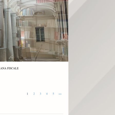
MANA FISCALE
1
2
3
4
5
>>